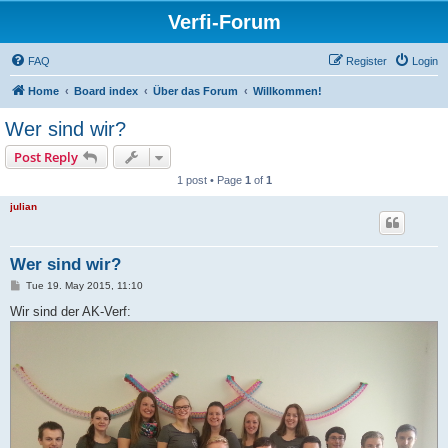
Verfi-Forum
FAQ
Register
Login
Home
Board index
Über das Forum
Willkommen!
Wer sind wir?
Post Reply
1 post • Page
1
of
1
julian
Wer sind wir?
P
Tue 19. May 2015, 11:10
o
s
Wir sind der AK-Verf:
t