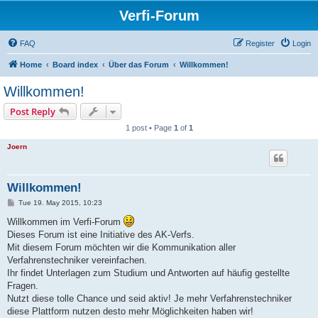
Verfi-Forum
FAQ
Register
Login
Home
Board index
Über das Forum
Willkommen!
Willkommen!
Post Reply
1 post • Page
1
of
1
Joern
Willkommen!
P
Tue 19. May 2015, 10:23
o
s
Willkommen im Verfi-Forum
t
Dieses Forum ist eine Initiative des AK-Verfs.
Mit diesem Forum möchten wir die Kommunikation aller
Verfahrenstechniker vereinfachen.
Ihr findet Unterlagen zum Studium und Antworten auf häufig gestellte
Fragen.
Nutzt diese tolle Chance und seid aktiv! Je mehr Verfahrenstechniker
diese Plattform nutzen desto mehr Möglichkeiten haben wir!