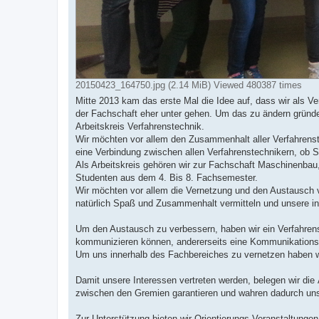
20150423_164750.jpg (2.14 MiB) Viewed 480387 times
Mitte 2013 kam das erste Mal die Idee auf, dass wir als V
der Fachschaft eher unter gehen. Um das zu ändern grün
Arbeitskreis Verfahrenstechnik.
Wir möchten vor allem den Zusammenhalt aller Verfahrenst
eine Verbindung zwischen allen Verfahrenstechnikern, ob St
Als Arbeitskreis gehören wir zur Fachschaft Maschinenbau,
Studenten aus dem 4. Bis 8. Fachsemester.
Wir möchten vor allem die Vernetzung und den Austausch ve
natürlich Spaß und Zusammenhalt vermitteln und unsere int
Um den Austausch zu verbessern, haben wir ein Verfahrens
kommunizieren können, andererseits eine Kommunikations-P
Um uns innerhalb des Fachbereiches zu vernetzen haben wi
Damit unsere Interessen vertreten werden, belegen wir di
zwischen den Gremien garantieren und wahren dadurch uns
Zur Unterstützung bieten wir Orientierungs-Veranstaltunge