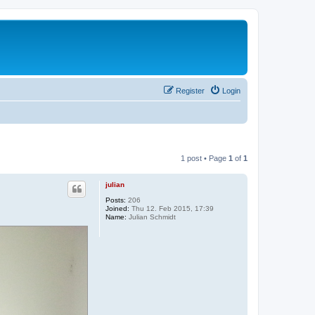
Register
Login
1 post • Page
1
of
1
julian
Posts:
206
Joined:
Thu 12. Feb 2015, 17:39
Name:
Julian Schmidt