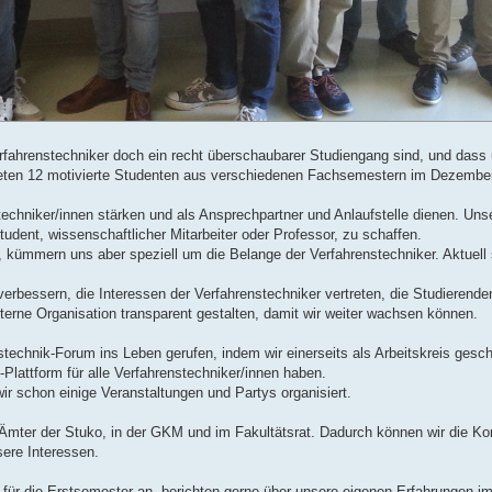
erfahrenstechniker doch ein recht überschaubarer Studiengang sind, und dass 
deten 12 motivierte Studenten aus verschiedenen Fachsemestern im Dezembe
echniker/innen stärken und als Ansprechpartner und Anlaufstelle dienen. Uns
udent, wissenschaftlicher Mitarbeiter oder Professor, zu schaffen.
 kümmern uns aber speziell um die Belange der Verfahrenstechniker. Aktuell s
rbessern, die Interessen der Verfahrenstechniker vertreten, die Studierende
erne Organisation transparent gestalten, damit wir weiter wachsen können.
technik-Forum ins Leben gerufen, indem wir einerseits als Arbeitskreis gesc
lattform für alle Verfahrenstechniker/innen haben.
r schon einige Veranstaltungen und Partys organisiert.
e Ämter der Stuko, in der GKM und im Fakultätsrat. Dadurch können wir die K
ere Interessen.
n für die Erstsemester an, berichten gerne über unsere eigenen Erfahrungen 