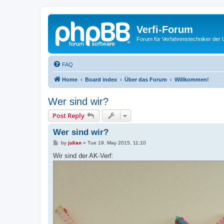
Verfi-Forum
Forum für Verfahrenstechniker der U
FAQ
Home
Board index
Über das Forum
Willkommen!
Wer sind wir?
Post Reply
Wer sind wir?
P
by
julian
»
Tue 19. May 2015, 11:10
o
s
Wir sind der AK-Verf:
t