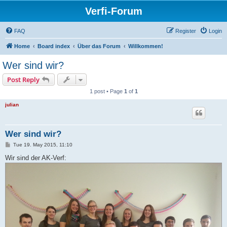
Verfi-Forum
FAQ
Register
Login
Home
Board index
Über das Forum
Willkommen!
Wer sind wir?
Post Reply
1 post • Page
1
of
1
julian
Wer sind wir?
P
Tue 19. May 2015, 11:10
o
s
Wir sind der AK-Verf:
t